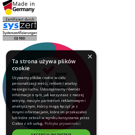
×
Ta strona używa plików
cookie
Używamy plików cookie w celu
personalizacji treści, reklam i analizy
naszego ruchu. Udostępniamy również
informacje o tym, jak korzystasz z naszej
witryny, naszym partnerom reklamowym i
analitycznym, którzy mogą łączyć je z
innymi informacjami, które im przekazałeś
lub które zebrali w wyniku korzystania przez
Ciebie z ich usług.
Polityka prywatności
AKCEPTUJ WSZYSTKIE