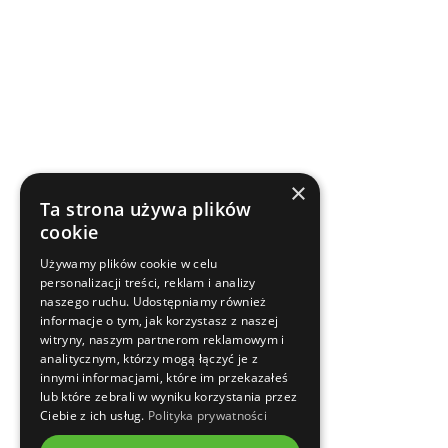
×
Ta strona używa plików
cookie
Używamy plików cookie w celu
personalizacji treści, reklam i analizy
naszego ruchu. Udostępniamy również
informacje o tym, jak korzystasz z naszej
witryny, naszym partnerom reklamowym i
analitycznym, którzy mogą łączyć je z
innymi informacjami, które im przekazałeś
lub które zebrali w wyniku korzystania przez
Ciebie z ich usług.
Polityka prywatności