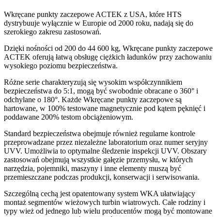
Wkręcane punkty zaczepowe ACTEK z USA, które HTS
dystrybuuje wyłącznie w Europie od 2000 roku, nadają się do
szerokiego zakresu zastosowań.
Dzięki nośności od 200 do 44 600 kg, Wkręcane punkty zaczepowe
ACTEK oferują łatwą obsługę ciężkich ładunków przy zachowaniu
wysokiego poziomu bezpieczeństwa.
Różne serie charakteryzują się wysokim współczynnikiem
bezpieczeństwa do 5:1, mogą być swobodnie obracane o 360° i
odchylane o 180°. Każde Wkręcane punkty zaczepowe są
hartowane, w 100% testowane magnetycznie pod kątem pęknięć i
poddawane 200% testom obciążeniowym.
Standard bezpieczeństwa obejmuje również regularne kontrole
przeprowadzane przez niezależne laboratorium oraz numer seryjny
UVV. Umożliwia to optymalne śledzenie inspekcji UVV. Obszary
zastosowań obejmują wszystkie gałęzie przemysłu, w których
narzędzia, pojemniki, maszyny i inne elementy muszą być
przemieszczane podczas produkcji, konserwacji i serwisowania.
Szczególną cechą jest opatentowany system WKA ułatwiający
montaż segmentów wieżowych turbin wiatrowych. Całe rodziny i
typy wież od jednego lub wielu producentów mogą być montowane