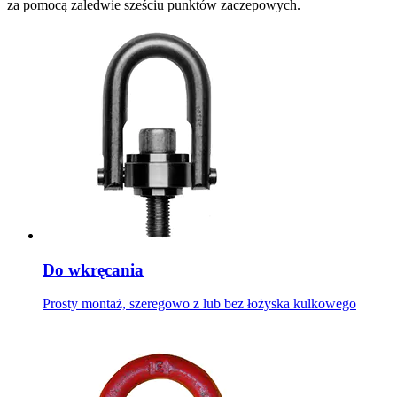
za pomocą zaledwie sześciu punktów zaczepowych.
Do wkręcania
Prosty montaż, szeregowo z lub bez łożyska kulkowego