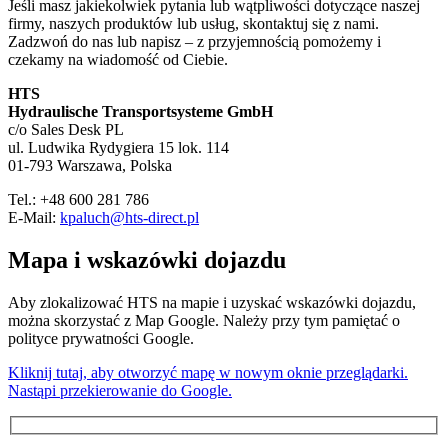
Jeśli masz jakiekolwiek pytania lub wątpliwości dotyczące naszej
firmy, naszych produktów lub usług, skontaktuj się z nami.
Zadzwoń do nas lub napisz – z przyjemnością pomożemy i
czekamy na wiadomość od Ciebie.
HTS
Hydraulische Transportsysteme GmbH
c/o Sales Desk PL
ul. Ludwika Rydygiera 15 lok. 114
01-793 Warszawa, Polska
Tel.: +48 600 281 786
E-Mail:
kpaluch@hts-direct.pl
Mapa i wskazówki dojazdu
Aby zlokalizować HTS na mapie i uzyskać wskazówki dojazdu,
można skorzystać z Map Google. Należy przy tym pamiętać o
polityce prywatności Google.
Kliknij tutaj, aby otworzyć mapę w nowym oknie przeglądarki.
Nastąpi przekierowanie do Google.