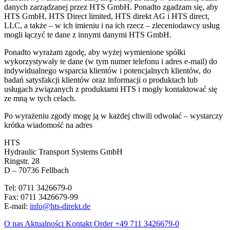
danych zarządzanej przez HTS GmbH. Ponadto zgadzam się, aby
HTS GmbH, HTS Direct limited, HTS direkt AG i HTS direct,
LLC, a także – w ich imieniu i na ich rzecz – zleceniodawcy usług
mogli łączyć te dane z innymi danymi HTS GmbH.
Ponadto wyrażam zgodę, aby wyżej wymienione spółki
wykorzystywały te dane (w tym numer telefonu i adres e-mail) do
indywidualnego wsparcia klientów i potencjalnych klientów, do
badań satysfakcji klientów oraz informacji o produktach lub
usługach związanych z produktami HTS i mogły kontaktować się
ze mną w tych celach.
Po wyrażeniu zgody mogę ją w każdej chwili odwołać – wystarczy
krótka wiadomość na adres
HTS
Hydraulic Transport Systems GmbH
Ringstr. 28
D – 70736 Fellbach
Tel: 0711 3426679-0
Fax: 0711 3426679-99
E-mail:
info@hts-direkt.de
O nas
Aktualności
Kontakt
Order
+49 711 3426679-0