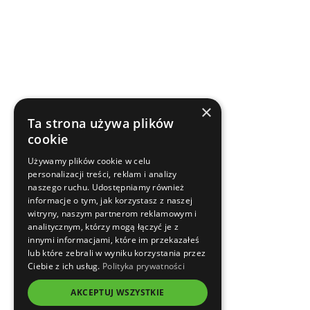
×
Ta strona używa plików
cookie
Używamy plików cookie w celu
personalizacji treści, reklam i analizy
naszego ruchu. Udostępniamy również
informacje o tym, jak korzystasz z naszej
witryny, naszym partnerom reklamowym i
analitycznym, którzy mogą łączyć je z
innymi informacjami, które im przekazałeś
lub które zebrali w wyniku korzystania przez
Ciebie z ich usług.
Polityka prywatności
AKCEPTUJ WSZYSTKIE