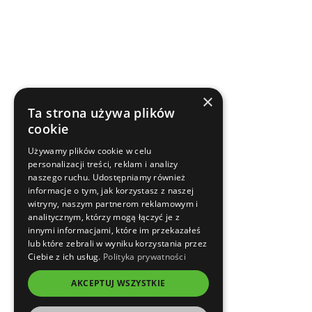
×
Ta strona używa plików
cookie
Używamy plików cookie w celu
personalizacji treści, reklam i analizy
naszego ruchu. Udostępniamy również
informacje o tym, jak korzystasz z naszej
witryny, naszym partnerom reklamowym i
analitycznym, którzy mogą łączyć je z
innymi informacjami, które im przekazałeś
lub które zebrali w wyniku korzystania przez
Ciebie z ich usług.
Polityka prywatności
AKCEPTUJ WSZYSTKIE